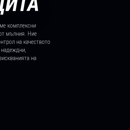
ЩИТА
аме комплексни
от мълния. Ние
нтрол на качеството
м надеждни,
зискванията на