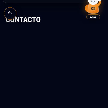
CONTACTO
AIDA
DATOS DE CONTACTO
TELÉFONO DE ATENCIÓN AL CLIENTE
Laborables de lunes a viernes, de 7 a 15 h
+34 630 633 089
EMAIL DE ATENCIÓN AL CLIENTE
info@aiditecsystems.com