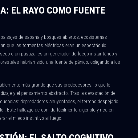
ZA: EL RAYO COMO FUENTE
 paisajes de sabana y bosques abiertos, ecosistemas
lan que las tormentas eléctricas eran un espectáculo
 seco o un pastizal es un generador de fuego instantáneo y
orestales habrían sido una fuente de pánico, obligando a los
ablemente más grande que sus predecesores, lo que le
dizaje y el pensamiento abstracto. Tras la devastación de
cuencias: depredadores ahuyentados, el terreno despejado
or. Este hallazgo de comida fácilmente digerible y rica en
rar el miedo instintivo al fuego.
STIÓN: EL SALTO COGNITIVO