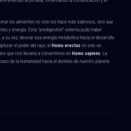
uera extendió la jornada, fomentando la comunicación y el
cinar los alimentos no solo los hace más sabrosos, sino que
ientes y energía. Esta "predigestión" externa pudo haber
 a su vez, desviar esa energía metabólica hacia el desarrollo
pturar el poder del rayo, el
Homo erectus
no solo se
ano que nos llevaría a convertirnos en
Homo sapiens
. La
n paso de la humanidad hacia el dominio de nuestro planeta.