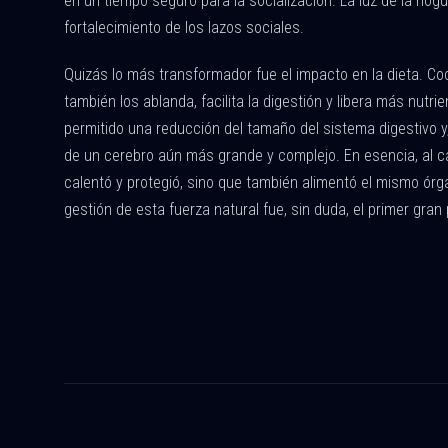
en un tiempo seguro para la socialización. La luz de la hog
fortalecimiento de los lazos sociales.
Quizás lo más transformador fue el impacto en la dieta. Co
también los ablanda, facilita la digestión y libera más nutr
permitido una reducción del tamaño del sistema digestivo y,
de un cerebro aún más grande y complejo. En esencia, al ca
calentó y protegió, sino que también alimentó el mismo órg
gestión de esta fuerza natural fue, sin duda, el primer gra