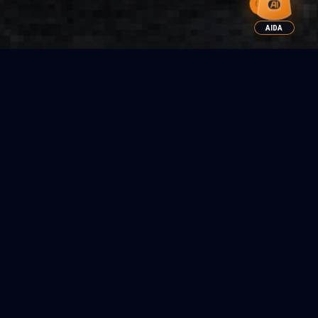
AIDA
SYSTÈMES DE COLLECTE ACTIFS
Le système de captage actif est conçu pour intercepter
l'impact de la foudre avant qu'il n'atteigne la structure
protégée. Son fonctionnement repose sur des
dispositifs PDA (Lightning Rod with Priming Device),
capables d'anticiper la formation du traceur ascendant
et d'augmenter le rayon de protection par rapport aux
systèmes conventionnels.
Grâce à leur technologie d'émission précoce, ces