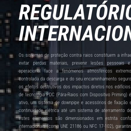
REGULATÓRI
INTERNACIO
Os sistemas de proteção contra raios constituem a infra
evitar perdas materiais, prevenir lesões pessoais e
operacional face a fenómenos atmosféricos extrem
controlada da descarga e do seu encaminhamento seguro 
os efeitos destrutivos dos impactos diretos nos edifício
de tecnologia PDC (Pára-Raios com Dispositivo Priming)
ativo, um sistema de downpipe e acessórios de fixação
continuidade elétrica até um sistema de aterramento d
estes elementos são dimensionados em estrita con
internacionais (como UNE 21186 ou NFC 17-102), garanti