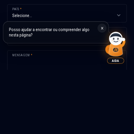
PAÍS
*
×
Posso ajudar a encontrar ou compreender algo
ASSUNTO
*
nesta página?
MENSAGEM
*
AIDA
Li e aceito a política de privacidade
*
ENVIAR MENSAGEM