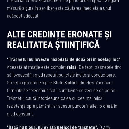
fi letali la câteva zeci de metri de punctul de impact. Singura
măsură sigură în aer liber este căutarea imediată a unui
adăpost adecvat.
ALTE CREDINȚE ERONATE ȘI
REALITATEA ȘTIINȚIFICĂ
"Trăsnetul nu lovește niciodată de două ori în același loc".
Această afirmație este complet
falsă
. De fapt, trăsnetele tind
să lovească în mod repetat punctele înalte și conductoare.
Structuri precum Empire State Building din New York sau
turnurile de telecomunicații sunt lovite de zeci de ori pe an.
Trăsnetul caută întotdeauna calea cu cea mai mică
rezistență spre pământ, iar aceste puncte înalte i-o oferă în
mod constant.
"Dacă nu plouă, nu există pericol de trăsnete".
O altă