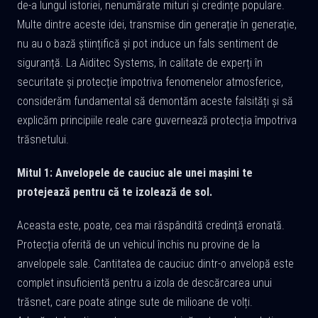
de-a lungul istoriei, nenumărate mituri și credințe populare.
Multe dintre aceste idei, transmise din generație în generație,
nu au o bază științifică și pot induce un fals sentiment de
siguranță. La Aiditec Systems, în calitate de experți în
securitate și protecție împotriva fenomenelor atmosferice,
considerăm fundamental să demontăm aceste falsități și să
explicăm principiile reale care guvernează protecția împotriva
trăsnetului.
Mitul 1: Anvelopele de cauciuc ale unei mașini te
protejează pentru că te izolează de sol.
Aceasta este, poate, cea mai răspândită credință eronată.
Protecția oferită de un vehicul închis nu provine de la
anvelopele sale. Cantitatea de cauciuc dintr-o anvelopă este
complet insuficientă pentru a izola de descărcarea unui
trăsnet, care poate atinge sute de milioane de volți.