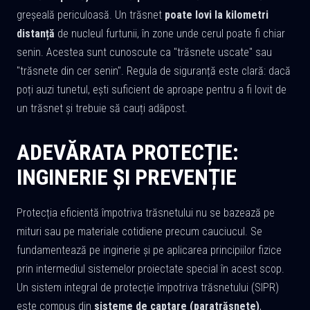
greșeală periculoasă. Un trăsnet
poate lovi la kilometri
distanță
de nucleul furtunii, în zone unde cerul poate fi chiar
senin. Acestea sunt cunoscute ca "trăsnete uscate" sau
"trăsnete din cer senin". Regula de siguranță este clară: dacă
poți auzi tunetul, ești suficient de aproape pentru a fi lovit de
un trăsnet și trebuie să cauți adăpost.
ADEVĂRATA PROTECȚIE:
INGINERIE ȘI PREVENȚIE
Protecția eficientă împotriva trăsnetului nu se bazează pe
mituri sau pe materiale cotidiene precum cauciucul. Se
fundamentează pe inginerie și pe aplicarea principiilor fizice
prin intermediul sistemelor proiectate special în acest scop.
Un sistem integral de protecție împotriva trăsnetului (SIPR)
este compus din
sisteme de captare (paratrăsnete)
,