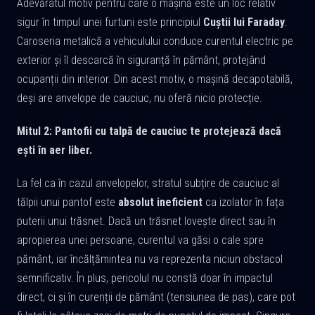
Adevăratul motiv pentru care o mașină este un loc relativ
sigur în timpul unei furtuni este principiul
Cuștii lui Faraday
.
Caroseria metalică a vehiculului conduce curentul electric pe
exterior și îl descarcă în siguranță în pământ, protejând
ocupanții din interior. Din acest motiv, o mașină decapotabilă,
deși are anvelope de cauciuc, nu oferă nicio protecție.
Mitul 2: Pantofii cu talpă de cauciuc te protejează dacă
ești în aer liber.
La fel ca în cazul anvelopelor, stratul subțire de cauciuc al
tălpii unui pantof este
absolut ineficient
ca izolator în fața
puterii unui trăsnet. Dacă un trăsnet lovește direct sau în
apropierea unei persoane, curentul va găsi o cale spre
pământ, iar încălțămintea nu va reprezenta niciun obstacol
semnificativ. În plus, pericolul nu constă doar în impactul
direct, ci și în curenții de pământ (tensiunea de pas), care pot