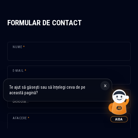
FORMULAR DE CONTACT
NUME
*
E-MAIL
*
×
Te ajut să găsești sau să înțelegi ceva de pe
această pagină?
ŢARĂ
*
AFACERE
*
AIDA