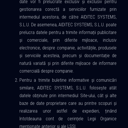
date vor fi prelucrate exclusiv și exclusiv pentru
gestionarea corectă a serviciilor furnizate prin
intermediul acestora, de către AIDITEC SYSTEMS,
S.L.U. De asemenea, AIDITEC SYSTEMS, S.L.U. poate
prelucra datele pentru a trimite informații publicitare
și comerciale, prin diferite mijloace, inclusiv
electronice, despre companie, activitățile, produsele
și serviciile acesteia, precum și documentație de
natură variată și prin diferite mijloace de informare
comercială despre companie.
Pentru a trimite buletine informative și comunicări
similare, AIDITEC SYSTEMS, S.L.U. folosește atât
datele obținute prin intermediul Site-ului, cât și alte
baze de date proprietare care au printre scopuri și
realizarea unor astfel de expedieri, ținând
întotdeauna cont de cerințele Legii Organice
menționate anterior și ale LSSI.