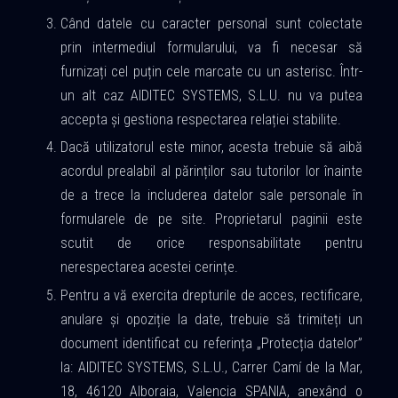
Când datele cu caracter personal sunt colectate
prin intermediul formularului, va fi necesar să
furnizați cel puțin cele marcate cu un asterisc. Într-
un alt caz AIDITEC SYSTEMS, S.L.U. nu va putea
accepta și gestiona respectarea relației stabilite.
Dacă utilizatorul este minor, acesta trebuie să aibă
acordul prealabil al părinților sau tutorilor lor înainte
de a trece la includerea datelor sale personale în
formularele de pe site. Proprietarul paginii este
scutit de orice responsabilitate pentru
nerespectarea acestei cerințe.
Pentru a vă exercita drepturile de acces, rectificare,
anulare și opoziție la date, trebuie să trimiteți un
document identificat cu referința „Protecția datelor”
la: AIDITEC SYSTEMS, S.L.U., Carrer Camí de la Mar,
18, 46120 Alboraia, Valencia SPANIA, anexând o