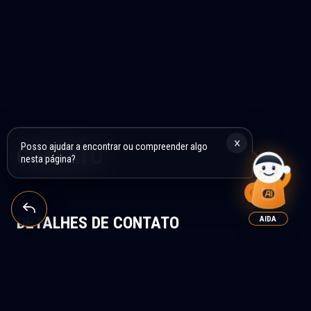
×
Posso ajudar a encontrar ou compreender algo
CONTATO
nesta página?
DETALHES DE CONTATO
AIDA
TELEFONE DE ATENDIMENTO AO CLIENTE
Dias úteis, de segunda a sexta, das 7h às 15h.
+34 630 633 089