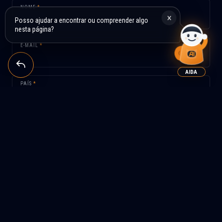
NOME
*
×
Posso ajudar a encontrar ou compreender algo
nesta página?
E-MAIL
*
AIDA
PAÍS
*
ASSUNTO
*
MENSAGEM
*