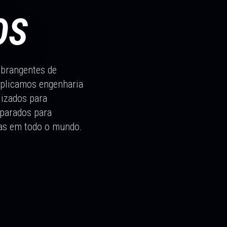
OS
abrangentes de
Aplicamos engenharia
lizados para
eparados para
cas em todo o mundo.